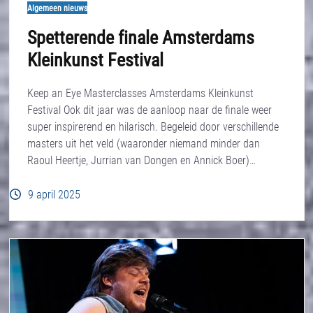
Algemeen nieuws
Spetterende finale Amsterdams
Kleinkunst Festival
Keep an Eye Masterclasses Amsterdams Kleinkunst
Festival Ook dit jaar was de aanloop naar de finale weer
super inspirerend en hilarisch. Begeleid door verschillende
masters uit het veld (waaronder niemand minder dan
Raoul Heertje, Jurrian van Dongen en Annick Boer)…
9 april 2025