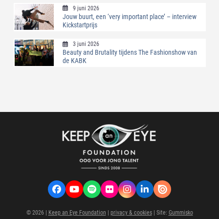
9 juni 2026
Jouw buurt, een ‘very important place’ – interview
Kickstartprijs
3 juni 2026
Beauty and Brutality tijdens The Fashionshow van
de KABK
Facebook
YouTube
Spotify
Flickr
Instagram
LinkedIn
VK
© 2026 |
Keep an Eye Foundation
|
privacy & cookies
| Site:
Gummisko