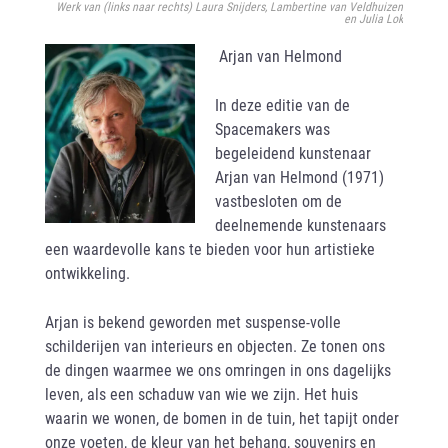
Werk van (links naar rechts) Laura Snijders, Lambertine van Veldhuizen
en Julia Lok
Arjan van Helmond
In deze editie van de
Spacemakers was
begeleidend kunstenaar
Arjan van Helmond (1971)
vastbesloten om de
deelnemende kunstenaars
een waardevolle kans te bieden voor hun artistieke
ontwikkeling.
Arjan is bekend geworden met suspense-volle
schilderijen van interieurs en objecten. Ze tonen ons
de dingen waarmee we ons omringen in ons dagelijks
leven, als een schaduw van wie we zijn. Het huis
waarin we wonen, de bomen in de tuin, het tapijt onder
onze voeten, de kleur van het behang, souvenirs en