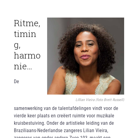
Ritme,
timin
g,
harmo
nie…
De
Lillian Vieira (foto Brett Russell)
samenwerking van de talentafdelingen vindt voor de
vierde keer plaats en creëert ruimte voor muzikale
kruisbestuiving. Onder de artistieke leiding van de
Braziliaans-Nederlandse zangeres Lilian Vieira,
zangeres van onder andere Zuco 103, maakt een