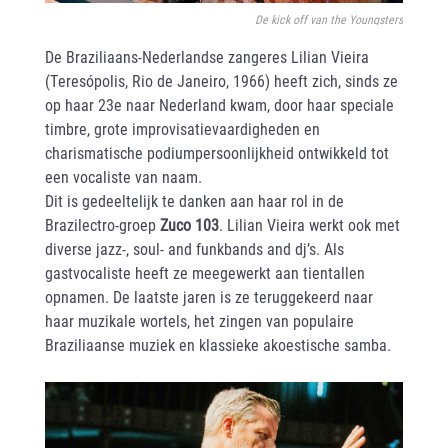
De kick off van the Youngsters
De Braziliaans-Nederlandse zangeres Lilian Vieira
(Teresópolis, Rio de Janeiro, 1966) heeft zich, sinds ze
op haar 23e naar Nederland kwam, door haar speciale
timbre, grote improvisatievaardigheden en
charismatische podiumpersoonlijkheid ontwikkeld tot
een vocaliste van naam.
Dit is gedeeltelijk te danken aan haar rol in de
Brazilectro-groep
Zuco 103
. Lilian Vieira werkt ook met
diverse jazz-, soul- and funkbands and dj’s. Als
gastvocaliste heeft ze meegewerkt aan tientallen
opnamen. De laatste jaren is ze teruggekeerd naar
haar muzikale wortels, het zingen van populaire
Braziliaanse muziek en klassieke akoestische samba.