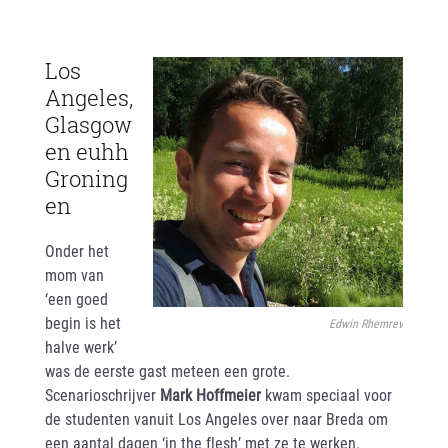
Los
Angeles,
Glasgow
en euhh
Groning
en
Onder het
mom van
‘een goed
begin is het
Edwin Rhemrev
halve werk’
was de eerste gast meteen een grote.
Scenarioschrijver
Mark Hoffmeier
kwam speciaal voor
de studenten vanuit Los Angeles over naar Breda om
een aantal dagen ‘in the flesh’ met ze te werken.