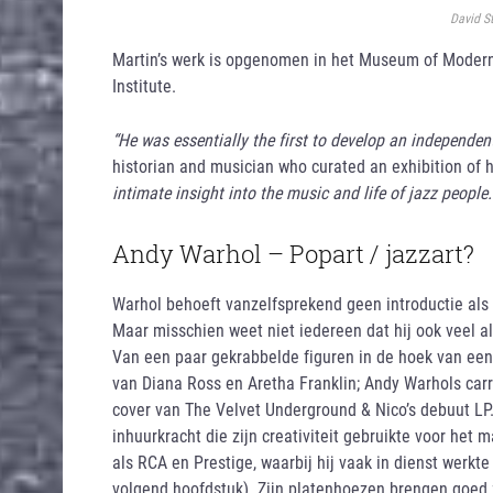
David S
Martin’s werk is opgenomen in het Museum of Modern 
Institute.
“He was essentially the first to develop an independent
historian and musician who curated an exhibition of h
intimate insight into the music and life of jazz people.
Andy Warhol – Popart / jazzart?
Warhol behoeft vanzelfsprekend geen introductie als
Maar misschien weet niet iedereen dat hij ook veel 
Van een paar gekrabbelde figuren in de hoek van ee
van Diana Ross en Aretha Franklin; Andy Warhols carr
cover van The Velvet Underground & Nico’s debuut LP.
inhuurkracht die zijn creativiteit gebruikte voor het
als RCA en Prestige, waarbij hij vaak in dienst werkt
volgend hoofdstuk). Zijn platenhoezen brengen goed z