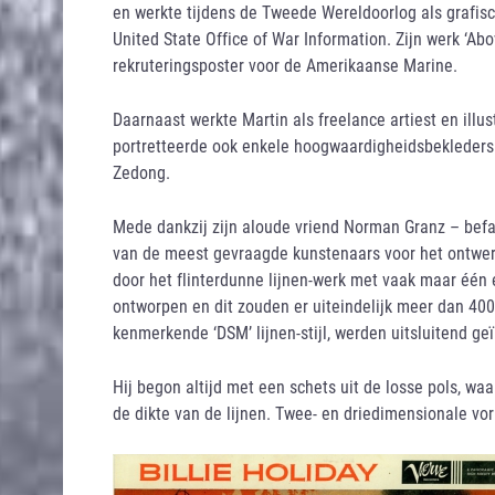
en werkte tijdens de Tweede Wereldoorlog als grafisc
United State Office of War Information. Zijn werk ‘Ab
rekruteringsposter voor de Amerikaanse Marine.
Daarnaast werkte Martin als freelance artiest en illus
portretteerde ook enkele hoogwaardigheidsbekleder
Zedong.
Mede dankzij zijn aloude vriend Norman Granz – bef
van de meest gevraagde kunstenaars voor het ontwer
door het flinterdunne lijnen-werk met vaak maar één 
ontworpen en dit zouden er uiteindelijk meer dan 40
kenmerkende ‘DSM’ lijnen-stijl, werden uitsluitend ge
Hij begon altijd met een schets uit de losse pols, waa
de dikte van de lijnen. Twee- en driedimensionale v