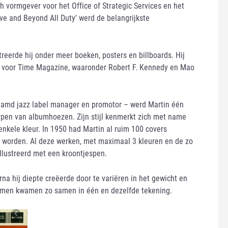
h vormgever voor het Office of Strategic Services en het
ove and Beyond All Duty’ werd de belangrijkste
treerde hij onder meer boeken, posters en billboards. Hij
s voor Time Magazine, waaronder Robert F. Kennedy en Mao
aamd jazz label manager en promotor – werd Martin één
pen van albumhoezen. Zijn stijl kenmerkt zich met name
enkele kleur. In 1950 had Martin al ruim 100 covers
0 worden. Al deze werken, met maximaal 3 kleuren en de zo
ïllustreerd met een kroontjespen.
rna hij diepte creëerde door te variëren in het gewicht en
ormen kwamen zo samen in één en dezelfde tekening.