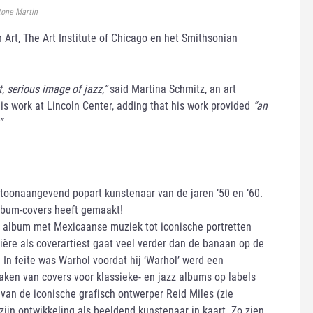
tone Martin
Art, The Art Institute of Chicago en het Smithsonian
, serious image of jazz,”
said Martina Schmitz, an art
is work at Lincoln Center, adding that his work provided
“an
”
 toonaangevend popart kunstenaar van de jaren ‘50 en ‘60.
album-covers heeft gemaakt!
n album met Mexicaanse muziek tot iconische portretten
ière als coverartiest gaat veel verder dan de banaan op de
 In feite was Warhol voordat hij ‘Warhol’ werd een
 maken van covers voor klassieke- en jazz albums op labels
e van de iconische grafisch ontwerper Reid Miles (zie
ijn ontwikkeling als beeldend kunstenaar in kaart. Zo zien