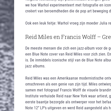
we hoe Warhol experimenteert met fotografie en icon
creëert van beroemdheden die de pop art beweging de
Ook een leuk feitje: Warhol vroeg zijn moeder Julia 
Reid Miles en Francis Wolff – Gre
De meeste mensen die zich een jazz-album voor de ge
een Blue Note cover van Reid Miles voor zich zien. En
is. De inmiddels iconische stijl van de Blue Note alb
jazz albums.
Reid Miles was een Amerikaanse modernistische ontw
omschreven als een genie van zijn tijd. Miles ontwi
samen met fotograaf Francis Wolff de visuele brandin
Institute verhuisde Reid naar New York waar artiest,
eerste baantje bezorgde als ontwerper voor het befa
Note 12” LP’s uitgeven en werd Reid aangesteld als h