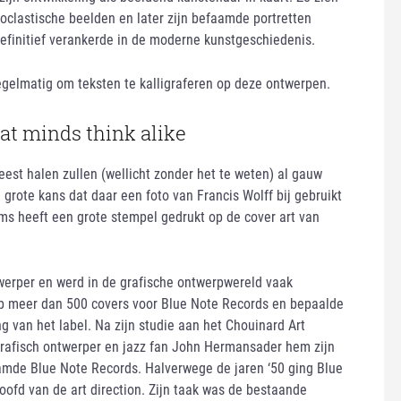
oclastische beelden en later zijn befaamde portretten
finitief verankerde in de moderne kunstgeschiedenis.
regelmatig om teksten te kalligraferen op deze ontwerpen.
at minds think alike
est halen zullen (wellicht zonder het te weten) al gauw
 grote kans dat daar een foto van Francis Wolff bij gebruikt
ums heeft een grote stempel gedrukt op de cover art van
erper en werd in de grafische ontwerpwereld vaak
erp meer dan 500 covers voor Blue Note Records en bepaalde
g van het label. Na zijn studie aan het Chouinard Art
 grafisch ontwerper en jazz fan John Hermansader hem zijn
amde Blue Note Records. Halverwege de jaren ‘50 ging Blue
oofd van de art direction. Zijn taak was de bestaande