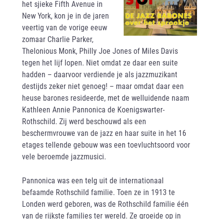
het sjieke Fifth Avenue in
New York, kon je in de jaren
veertig van de vorige eeuw
zomaar Charlie Parker,
Thelonious Monk, Philly Joe Jones of Miles Davis
tegen het lijf lopen. Niet omdat ze daar een suite
hadden – daarvoor verdiende je als jazzmuzikant
destijds zeker niet genoeg! – maar omdat daar een
heuse barones resideerde, met de welluidende naam
Kathleen Annie Pannonica de Koenigswarter-
Rothschild. Zij werd beschouwd als een
beschermvrouwe van de jazz en haar suite in het 16
etages tellende gebouw was een toevluchtsoord voor
vele beroemde jazzmusici.
Pannonica was een telg uit de internationaal
befaamde Rothschild familie. Toen ze in 1913 te
Londen werd geboren, was de Rothschild familie één
van de rijkste families ter wereld. Ze groeide op in