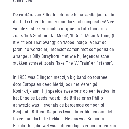
Gonsalves.
De carrière van Ellington duurde bijna zestig jaar en in
die tijd schreef hij meer dan duizend composities! Veel
van deze stukken zouden uitgroeien tot ‘standards’
zoals ‘In A Sentimental Mood’, ‘It Don’t Mean A Thing (If
It Ain’t Got That Swing)’ en ‘Mood Indigo’. Vanaf de
jaren ’40 werkte hij intensief samen met componist en
arrangeur Billy Strayhorn, met wie hij legendarische
stukken schreef, zoals ‘Take The “A” Train’ en ‘Isfahan’.
In 1958 was Ellington met zijn big band op tournee
door Europa en deed hierbij ook het Verenigd
Koninkrijk aan. Hij speelde twee sets op een festival in
het Engelse Leeds, waarbij de Britse prins Philip
aanwezig was – evenals de beroemde componist
Benjamin Britten! De prins kwam later binnen om niet
teveel aandacht te trekken. Helaas was Koningin
Elizabeth II, die wel was uitgenodigd, verhinderd en kon