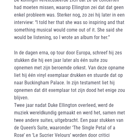
had moeten missen, waarop Ellington zei dat dat geen
enkel probleem was. Sterker nog, zo zei hij later in een
interview: “I told her that she was so inspiring and that
something musical would come out of it. She said she
would be listening, so I wrote an album for her.”
In de dagen erna, op tour door Europa, schreef hij zes
stukken die hij een jaar later als één suite zou
opnemen met zijn beroemde orkest. Van deze opname
liet hij één vinyl exemplaar drukken en stuurde dat op
naar Buckingham Palace. In zijn testament liet hij
opnemen dat dit exemplaar tot zijn dood het enige zou
blijven.
Twee jaar nadat Duke Ellington overleed, werd de
muziek wereldkundig gemaakt en werd het, samen met
twee andere suites, uitgebracht. Een paar stukken van
de Queen’s Suite, waaronder ‘The Single Petal of a
Rose’ en ‘Le Sucrier Velours’ worden door critici