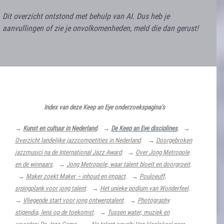
Dit overzicht ontstond met behulp van AI. Dus heb je
aanvullingen of zie je onvolkomenheden, meld die dan gerust!
Index van deze Keep an Eye onderzoekspagina’s
→
Kunst en cultuur in Nederland
.
→
De Keep an Eye disciplines
. →
Overzicht landelijke jazzcompetities in Nederland
.
→
Doorgebroken
jazzmusici na de International Jazz Award
. →
Over Jong Metropole
en de winnaars
.
→
Jong Metropole, waar talent bloeit en doorgroeit
.
→
Maker zoekt Maker – inhoud en impact
. →
Pouloeuff,
srpingplank voor jong talent
. →
Het unieke podium van Wonderfeel
.
→
Vliegende start voor jong ontwerptalent
. →
Photography
stipendia, lens op de toekomst
. →
Tussen water, muziek en