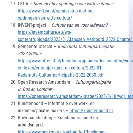
LKCA –
Stop met het opdringen van witte cultuur
–
https://www.lkca.nl/opinie/stop-met-het-
opdringen-van-witte-cultuur/
INVENT-project –
Cultuur van en voor iedereen?
–
https://inventculture.eu/wp-
content/uploads/2023/01/Janssen_Verboord_2022.Chapter
Gemeente Utrecht –
Kadernota Cultuurparticipatie
2022-2030
–
https://www.utrecht.nl/fileadmin/uploads/documenten/won
en-leven/vrije-tijd/kunst-en-cultuur/2022-01-
Kadernota-Cultuurparticipatie-2022-2030.pdf
Open Research Amsterdam –
Cultuurparticipatie
in Bos en Lommer
–
https://openresearch.amsterdam/image/2025/3/18/wg1_te
Kunstenbond – Informatie over werk- en
inkomenspositie makers –
https://kunstenbond.nl
Boekmanstichting – Kunstenaarspanel en
arbeidsmarkt –
https://www.boekman.nl/actualiteit/boekman-