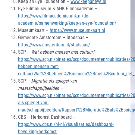
Keep an Eye Foundation –
www.keepaneye.nl
Eye Filmmuseum & AHK Filmacademie –
https://www.filmacademie.ahk.nl/de-
academie/samenwerking/keep-an-eye-foundation/
Museumkaart –
https://www.museumkaart.nl
Gemeente Amsterdam – Stadspas –
https://www.amsterdam.nl/stadspas/
SCP –
Wat hebben mensen met cultuur?
–
https://www.scp.nl/binaries/scp/documenten/publicaties/2
hebben-mensen-met-
cultuur/Wat%2Bhebben%2Bmensen%2Bmet%2Bcultuur_def_
SCP –
Migratie als spiegel van
maatschappijbeelden
–
https://www.scp.nl/binaries/scp/documenten/publicaties/2
als-spiegel-van-
maatschappijbeelden/Rapport%2BMigratie%2Bals%2Bspieg
CBS – Herkomst Dashboard –
https://www.cbs.nl/nl-nl/visualisaties/dashboard-
bevolking/herkomst