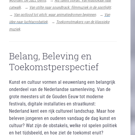
woorden: De Jazz Gems
. →
Als talent opvalt: Van klaslokaal naar
catwalk
. →
Van stilte naar soundtrack: filmmuziek in de spotlight
.
→
Van potlood tot pitch: waar animatiedromen beginnen
. →
Van
idee naar luchtacrobatiek
. →
Toekomstmakers van de klassieke
muziek
.
Belang, Beleving en
Toekomstperspectief
Kunst en cultuur vormen al eeuwenlang een belangrijk
onderdeel van de Nederlandse samenleving. Van de
grote meesters uit de Gouden Eeuw tot moderne
festivals, digitale installaties en straatkunst:
Nederland kent een rijk cultureel landschap. Maar hoe
beleven jongeren en ouderen vandaag de dag kunst en
cultuur? Wat zijn de obstakels, welke rol spelen politiek
en het tijdsbeeld, en hoe ziet de toekomst eruit?