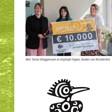
Met Tamar Brüggemann en Kayleigh Hagen, beiden van Wonderfeel