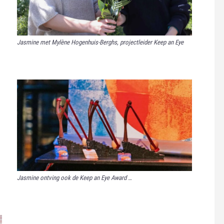
Jasmine met Mylène Hogenhuis-Berghs, projectleider Keep an Eye
Jasmine ontving ook de Keep an Eye Award …