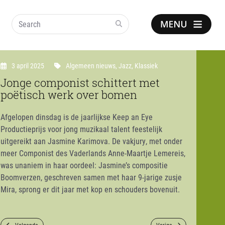
Search
Show
notice
3 april 2025
Algemeen nieuws
,
Jazz
,
Klassiek
Jonge componist schittert met
poëtisch werk over bomen
Afgelopen dinsdag is de jaarlijkse Keep an Eye
Productieprijs voor jong muzikaal talent feestelijk
uitgereikt aan Jasmine Karimova. De vakjury, met onder
meer Componist des Vaderlands Anne-Maartje Lemereis,
was unaniem in haar oordeel: Jasmine’s compositie
Boomverzen, geschreven samen met haar 9-jarige zusje
Mira, sprong er dit jaar met kop en schouders bovenuit.
Volgende
Vorige