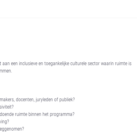
aan een inclusieve en toegankelijke culturele sector waarin ruimte is
temmen.
 makers, docenten, juryleden of publiek?
iviteit?
voldoende ruimte binnen het programma?
ving?
 weggenomen?