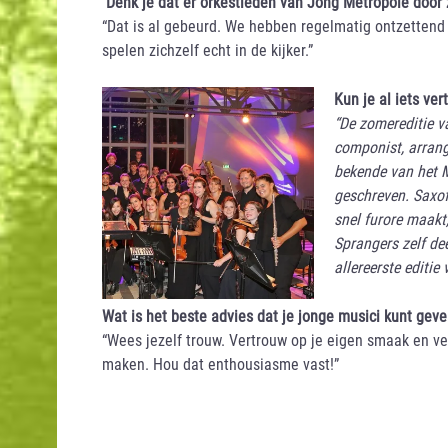
Denk je dat er orkestleden van Jong Metropole door
“Dat is al gebeurd. We hebben regelmatig ontzettend 
spelen zichzelf echt in de kijker.”
Kun je al iets ve
“De zomereditie v
componist, arrang
bekende van het M
geschreven. Saxof
snel furore maakt
Sprangers zelf de
allereerste editie
Wat is het beste advies dat je jonge musici kunt gev
“Wees jezelf trouw. Vertrouw op je eigen smaak en v
maken. Hou dat enthousiasme vast!”