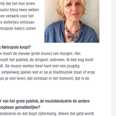
 mij dat het hun leven
musici bijna twee weken
een netwerk voor het
fs stelletjes ontstaan
etropole baby’s zullen
ng Metropole koopt?
n hoort de nieuwe grote musici van morgen. Het
elt het publiek, de dirigent, iedereen. Ik heb nog nooit
dt. De musici werken heel hard met een jeugdig
an simpelweg spelen wat er op je bladmuziek staat of erop
n je niet leren, dat ontstaat in het moment, dat is de
re’ van het grote publiek, de muziekindustrie én andere
loopbaan gemakkelijker?
ndustrie en dat klopt cijfermatig. Alleen dat geld wordt