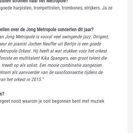
 zullen stromen naar het Metropole?
goede harpisten, trompettisten, trombones, strijkers. Ja ze
rtellen over de Jong Metropole concerten dit jaar?
an Jong Metropole is vooral veel swingende jazz. Dirigent,
eur en pianist Jochen Neuffer uit Berlijn is een goede
etropole Orkest. Hij heeft al wat stukken voor het orkest
oniste en multitalent Kika Spangers, een groot talent die
, treedt op als solist. Een mooie combinatie aangezien
elnam als aanvoerder van de saxofoonsectie tijdens de
 van het orkest in 2015.”
en?
ergeet nooit waarom je ooit begonnen bent met muziek