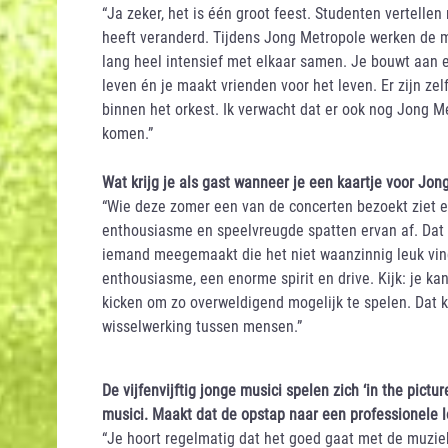
“Ja zeker, het is één groot feest. Studenten vertellen
heeft veranderd. Tijdens Jong Metropole werken de 
lang heel intensief met elkaar samen. Je bouwt aan 
leven én je maakt vrienden voor het leven. Er zijn zel
binnen het orkest. Ik verwacht dat er ook nog Jong M
komen.”
Wat krijg je als gast wanneer je een kaartje voor Jo
“Wie deze zomer een van de concerten bezoekt ziet e
enthousiasme en speelvreugde spatten ervan af. Dat vo
iemand meegemaakt die het niet waanzinnig leuk vin
enthousiasme, een enorme spirit en drive. Kijk: je k
kicken om zo overweldigend mogelijk te spelen. Dat ku
wisselwerking tussen mensen.”
De vijfenvijftig jonge musici spelen zich ‘in the pictu
musici. Maakt dat de opstap naar een professionele 
“Je hoort regelmatig dat het goed gaat met de muzieki