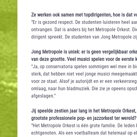
Ze werken ook samen met topdirigenten, hoe is dat v
“Er is gezond respect. De studenten luisteren heel aa
ontvangen. Dat is anders bij het Metropole Orkest. Die
dirigent spreekt. De studenten van Jong Metropole zi
Jong Metropole is uniek: er is geen vergelijkbaar ork
van deze grootte. Veel musici spelen voor de eerste ke
“Ja, op conservatoria spelen sommigen wel mee in bi
sterk, dat hebben niet veel jonge musici meegemaakt. 
voor ze staat. Alsof je autorijdt en er een verkeersre
omlaag, naar hun bladmuziek. Die zie je opeens opsch
afgeslagen.”
Jij speelde zestien jaar lang in het Metropole Orkest
grootste professionele pop- en jazzorkest ter wereld?
“Het Metropole Orkest is één grote familie. De leden
echtgenoten. Als een voetbalteam dat helemaal op elk