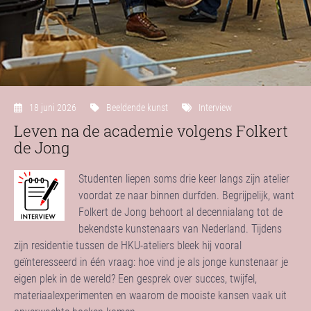
18 juni 2026
Beeldende kunst
Interview
Leven na de academie volgens Folkert
de Jong
Studenten liepen soms drie keer langs zijn atelier
voordat ze naar binnen durfden. Begrijpelijk, want
Folkert de Jong behoort al decennialang tot de
bekendste kunstenaars van Nederland. Tijdens
zijn residentie tussen de HKU-ateliers bleek hij vooral
geïnteresseerd in één vraag: hoe vind je als jonge kunstenaar je
eigen plek in de wereld? Een gesprek over succes, twijfel,
materiaalexperimenten en waarom de mooiste kansen vaak uit