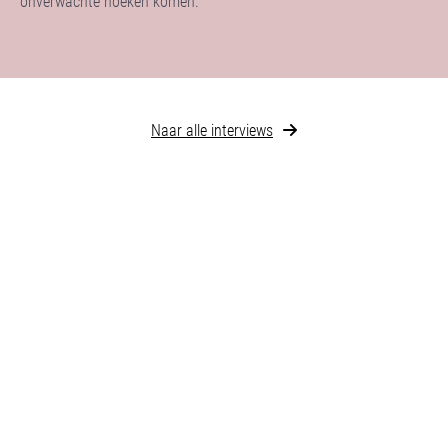
onverwachte hoeken komen.
Naar alle interviews
Wat als je nou kunst
maakt die niet
verkoopbaar is, moet
je daar dan mee
stoppen? Dat zou
wel jammer zijn
a