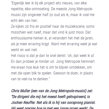
“Eigenlijk leer ik bij elk project iets nieuws, van elke
repetitie, elke ontmoeting. De meeste Jong Metropole-
musici zijn ongeveer half zo oud als ik, maar ik voel me
echt één van hen.
Ze kijken zó fris en positief naar de muziekscene, soms
misschien wat naïef, maar dat vind ik juist mooi. Dat
enthousiasme herken ik, al verandert het met de jaren,
als je meer ervaring krijgt. Want met ervaring weet je wat
werkt en wat niet.
Het risico is dat je dan te snel denkt: ‘oh, dat weet ik al’.
En dan probeer je minder uit. Jong Metropole herinnert
me eraan hoe leuk het is om te blijven ontdekken, om
met die open blik te spelen. Gewoon te doen, in plaats
van te veel na te denken.”
Chris Muller (een van de Jong Metropole-musici) zei:
“De dirigent die mij het meest heeft geïnspireerd, is
Jochen Neuffer. Net als ik is hij van oorsprong pianist.
Hij weet precies hoe je met een jonge groep werkt. De