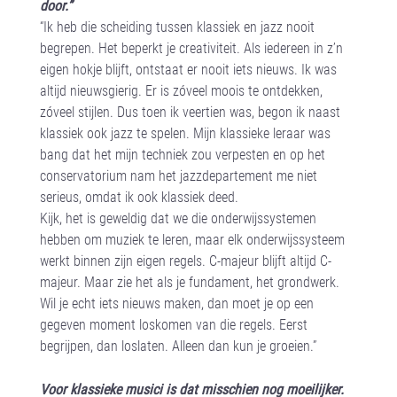
door.”
“Ik heb die scheiding tussen klassiek en jazz nooit
begrepen. Het beperkt je creativiteit. Als iedereen in z’n
eigen hokje blijft, ontstaat er nooit iets nieuws. Ik was
altijd nieuwsgierig. Er is zóveel moois te ontdekken,
zóveel stijlen. Dus toen ik veertien was, begon ik naast
klassiek ook jazz te spelen. Mijn klassieke leraar was
bang dat het mijn techniek zou verpesten en op het
conservatorium nam het jazzdepartement me niet
serieus, omdat ik ook klassiek deed.
Kijk, het is geweldig dat we die onderwijssystemen
hebben om muziek te leren, maar elk onderwijssysteem
werkt binnen zijn eigen regels. C-majeur blijft altijd C-
majeur. Maar zie het als je fundament, het grondwerk.
Wil je echt iets nieuws maken, dan moet je op een
gegeven moment loskomen van die regels. Eerst
begrijpen, dan loslaten. Alleen dan kun je groeien.”
Voor klassieke musici is dat misschien nog moeilijker.