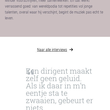
Minder voorschrijven, meer samenwerken. En dat werkt
verrassend goed: van wereldpodia tot repetities vol jonge
talenten, overal waar hij verschijnt, begint de muziek pas echt te
leven.
Naar alle interviews
Een dirigent maakt
zelf geen geluid.
Als ik daar in m’n
eentje sta te
zwaaien, gebeurt er
niets