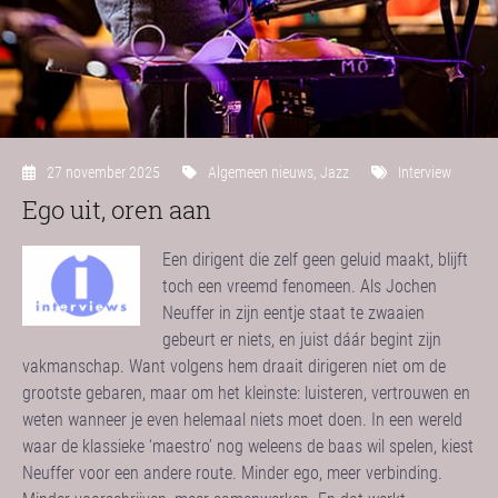
27 november 2025
Algemeen nieuws
,
Jazz
Interview
Ego uit, oren aan
Een dirigent die zelf geen geluid maakt, blijft
toch een vreemd fenomeen. Als Jochen
Neuffer in zijn eentje staat te zwaaien
gebeurt er niets, en juist dáár begint zijn
vakmanschap. Want volgens hem draait dirigeren niet om de
grootste gebaren, maar om het kleinste: luisteren, vertrouwen en
weten wanneer je even helemaal niets moet doen. In een wereld
waar de klassieke ‘maestro’ nog weleens de baas wil spelen, kiest
Neuffer voor een andere route. Minder ego, meer verbinding.