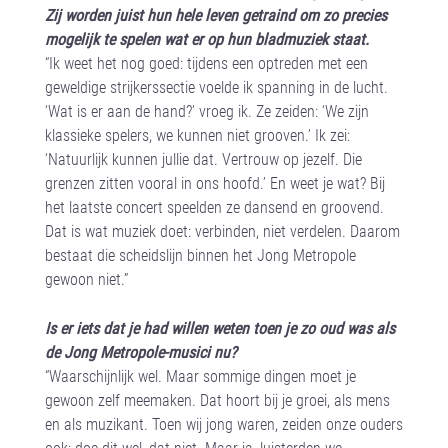
Zij worden juist hun hele leven getraind om zo precies
mogelijk te spelen wat er op hun bladmuziek staat.
“Ik weet het nog goed: tijdens een optreden met een
geweldige strijkerssectie voelde ik spanning in de lucht.
‘Wat is er aan de hand?’ vroeg ik. Ze zeiden: ‘We zijn
klassieke spelers, we kunnen niet grooven.’ Ik zei:
‘Natuurlijk kunnen jullie dat. Vertrouw op jezelf. Die
grenzen zitten vooral in ons hoofd.’ En weet je wat? Bij
het laatste concert speelden ze dansend en groovend.
Dat is wat muziek doet: verbinden, niet verdelen. Daarom
bestaat die scheidslijn binnen het Jong Metropole
gewoon niet.”
Is er iets dat je had willen weten toen je zo oud was als
de Jong Metropole-musici nu?
“Waarschijnlijk wel. Maar sommige dingen moet je
gewoon zelf meemaken. Dat hoort bij je groei, als mens
en als muzikant. Toen wij jong waren, zeiden onze ouders
ook: doe dit wel, dat niet. Maar ja, luisterden we