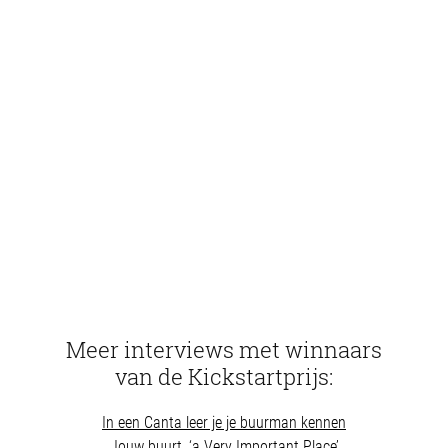
Project ingediend door Buro Piket
Makers
Disciplines
Meer interviews met winnaars
van de Kickstartprijs:
In een Canta leer je je buurman kennen
Jouw buurt, ‘a Very Important Place’