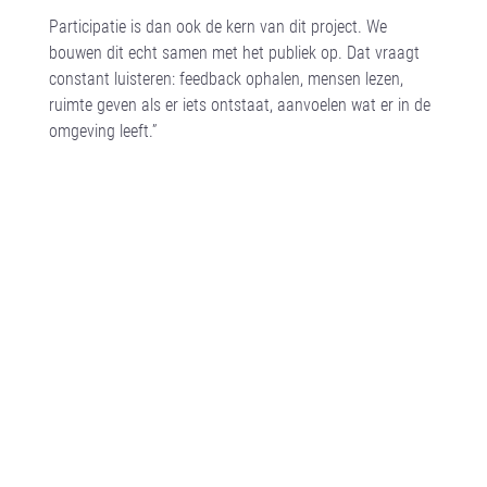
Participatie is dan ook de kern van dit project. We
bouwen dit echt samen met het publiek op. Dat vraagt
constant luisteren: feedback ophalen, mensen lezen,
ruimte geven als er iets ontstaat, aanvoelen wat er in de
omgeving leeft.”
Jury Keep an Eye
Kickstartprijs
“Het idee om
de alledaagse omgeving als materiaal te
nemen is erg interessant en kan deelnemers
inspireren om de magie in het alledaagse te
ontdekken.”