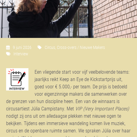
9 juni 2026
Circus
,
Cross-overs / Nieuwe Makers
Interview
Een vliegende start voor vijf veelbelovende teams:
jaarlijks reikt Keep an Eye de Kickstartprijs uit,
goed voor € 5.000,- per team. De prijs is bedoeld
voor eigenzinnige makers die samenwerken over
de grenzen van hun discipline heen. Een van de winnaars is
circusartiest
Júlia Campistany
. Met
VIP (Very Important Places)
nodigt zij ons uit om alledaagse plekken met nieuwe ogen te
bekijken. Tijdens een immersieve wandeling komen live muziek,
circus en de openbare ruimte samen. We spraken Júlia over haar