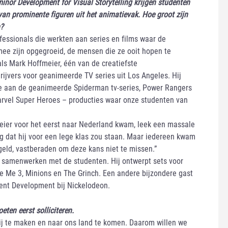
minor Development for Visual Storytelling krijgen studenten
van prominente figuren uit het animatievak. Hoe groot zijn
?
rofessionals die werkten aan series en films waar de
ee zijn opgegroeid, de mensen die ze ooit hopen te
ls Mark Hoffmeier, één van de creatiefste
rijvers voor geanimeerde TV series uit Los Angeles. Hij
e aan de geanimeerde Spiderman tv-series, Power Rangers
rvel Super Heroes – producties waar onze studenten van
ier voor het eerst naar Nederland kwam, leek een massale
ng dat hij voor een lege klas zou staan. Maar iedereen kwam
egeld, vastberaden om deze kans niet te missen.”
 samenwerken met de studenten. Hij ontwerpt sets voor
 Me 3, Minions en The Grinch. Een andere bijzondere gast
sident Development bij Nickelodeon.
ten eerst solliciteren.
rij te maken en naar ons land te komen. Daarom willen we