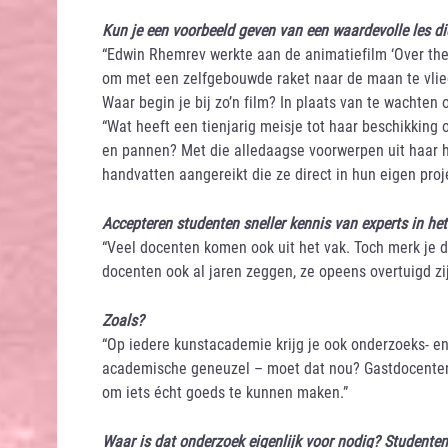
Kun je een voorbeeld geven van een waardevolle les di
“Edwin Rhemrev werkte aan de animatiefilm ‘Over the 
om met een zelfgebouwde raket naar de maan te vlie
Waar begin je bij zo’n film? In plaats van te wachte
“Wat heeft een tienjarig meisje tot haar beschikking
en pannen? Met die alledaagse voorwerpen uit haar hu
handvatten aangereikt die ze direct in hun eigen pro
Accepteren studenten sneller kennis van experts in h
“Veel docenten komen ook uit het vak. Toch merk je da
docenten ook al jaren zeggen, ze opeens overtuigd zij
Zoals?
“Op iedere kunstacademie krijg je ook onderzoeks- en
academische geneuzel – moet dat nou? Gastdocenten l
om iets écht goeds te kunnen maken.”
Waar is dat onderzoek eigenlijk voor nodig? Studente