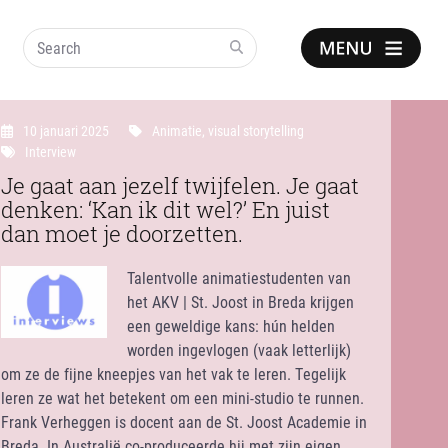
Search
Show
notice
10 januari 2025
Animatie
,
visual storytelling
Interview
Je gaat aan jezelf twijfelen. Je gaat
denken: ‘Kan ik dit wel?’ En juist
dan moet je doorzetten.
Talentvolle animatiestudenten van
het AKV | St. Joost in Breda krijgen
een geweldige kans: hún helden
worden ingevlogen (vaak letterlijk)
om ze de fijne kneepjes van het vak te leren. Tegelijk
leren ze wat het betekent om een mini-studio te runnen.
Frank Verheggen is docent aan de St. Joost Academie in
Breda. In Australië co-produceerde hij met zijn eigen