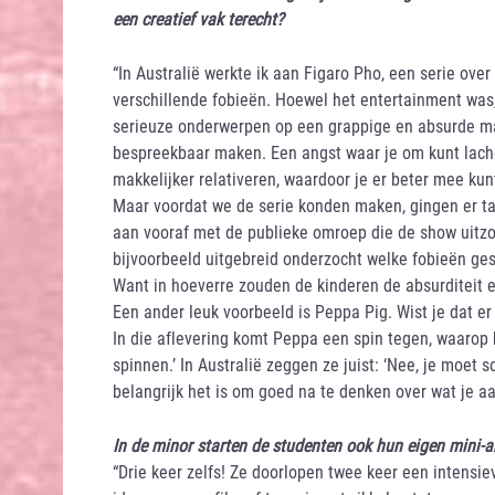
een creatief vak terecht?
“In Australië werkte ik aan Figaro Pho, een serie ove
verschillende fobieën. Hoewel het entertainment was
serieuze onderwerpen op een grappige en absurde m
bespreekbaar maken. Een angst waar je om kunt lach
makkelijker relativeren, waardoor je er beter mee ku
Maar voordat we de serie konden maken, gingen er t
aan vooraf met de publieke omroep die de show uitzo
bijvoorbeeld uitgebreid onderzocht welke fobieën ges
Want in hoeverre zouden de kinderen de absurditeit e
Een ander leuk voorbeeld is Peppa Pig. Wist je dat er
In die aflevering komt Peppa een spin tegen, waarop h
spinnen.’ In Australië zeggen ze juist: ‘Nee, je moet
belangrijk het is om goed na te denken over wat je aan
In de minor starten de studenten ook hun eigen mini-a
“Drie keer zelfs! Ze doorlopen twee keer een intensi