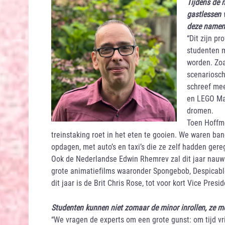
Tijdens de 
gastlessen 
deze namen
“Dit zijn p
studenten m
worden. Zoa
scenariosch
schreef me
en LEGO Ma
dromen.
Toen Hoffme
treinstaking roet in het eten te gooien. We waren ba
opdagen, met auto’s en taxi’s die ze zelf hadden ger
Ook de Nederlandse Edwin Rhemrev zal dit jaar nauw
grote animatiefilms waaronder Spongebob, Despicable
dit jaar is de Brit Chris Rose, tot voor kort Vice Pre
Studenten kunnen niet zomaar de minor inrollen, ze moe
“We vragen de experts om een grote gunst: om tijd v