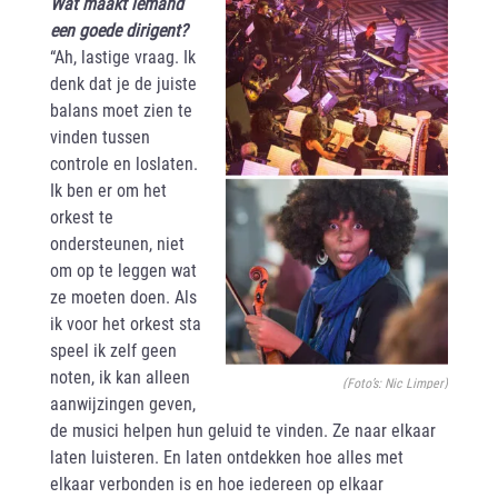
Wat maakt iemand
een goede dirigent?
“Ah, lastige vraag. Ik
denk dat je de juiste
balans moet zien te
vinden tussen
controle en loslaten.
Ik ben er om het
orkest te
ondersteunen, niet
om op te leggen wat
ze moeten doen. Als
ik voor het orkest sta
speel ik zelf geen
noten, ik kan alleen
(Foto’s: Nic Limper)
aanwijzingen geven,
de musici helpen hun geluid te vinden. Ze naar elkaar
laten luisteren. En laten ontdekken hoe alles met
elkaar verbonden is en hoe iedereen op elkaar