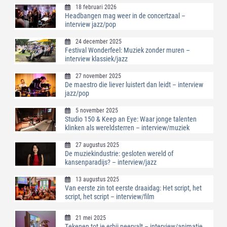
18 februari 2026
Headbangen mag weer in de concertzaal –
interview jazz/pop
24 december 2025
Festival Wonderfeel: Muziek zonder muren –
interview klassiek/jazz
27 november 2025
De maestro die liever luistert dan leidt – interview
jazz/pop
5 november 2025
Studio 150 & Keep an Eye: Waar jonge talenten
klinken als wereldsterren – interview/muziek
27 augustus 2025
De muziekindustrie: gesloten wereld of
kansenparadijs? – interview/jazz
13 augustus 2025
Van eerste zin tot eerste draaidag: Het script, het
script, het script – interview/film
21 mei 2025
Tekenen tot je erbij neervalt – interview/animatie