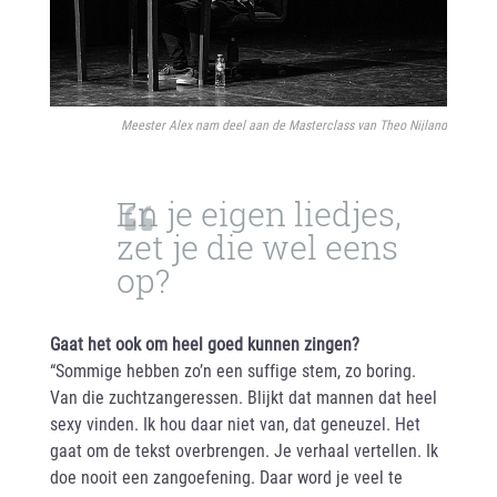
Meester Alex nam deel aan de Masterclass van Theo Nijland
En je eigen liedjes,
zet je die wel eens
op?
Gaat het ook om heel goed kunnen zingen?
“Sommige hebben zo’n een suffige stem, zo boring.
Van die zuchtzangeressen. Blijkt dat mannen dat heel
sexy vinden. Ik hou daar niet van, dat geneuzel. Het
gaat om de tekst overbrengen. Je verhaal vertellen. Ik
doe nooit een zangoefening. Daar word je veel te