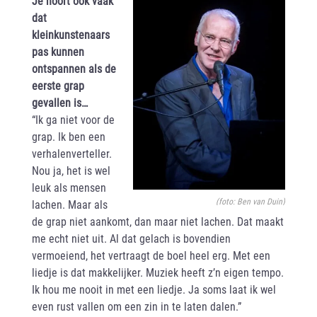
Je hoort ook vaak
dat
kleinkunstenaars
pas kunnen
ontspannen als de
eerste grap
gevallen is…
“Ik ga niet voor de
grap. Ik ben een
verhalenverteller.
Nou ja, het is wel
leuk als mensen
(foto: Ben van Duin)
lachen. Maar als
de grap niet aankomt, dan maar niet lachen. Dat maakt
me echt niet uit. Al dat gelach is bovendien
vermoeiend, het vertraagt de boel heel erg. Met een
liedje is dat makkelijker. Muziek heeft z’n eigen tempo.
Ik hou me nooit in met een liedje. Ja soms laat ik wel
even rust vallen om een zin in te laten dalen.”