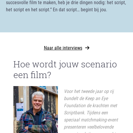
succesvolle film te maken, heb je drie dingen nodig: het script,
het script en het script.” En dat script… begint bij jou.
Naar alle interviews
Hoe wordt jouw scenario
een film?
Voor het tweede jaar op rij
bundelt de Keep an Eye
Foundation de krachten met
Scriptbank. Tijdens een
speciaal matchmaking-event
presenteren veelbelovende