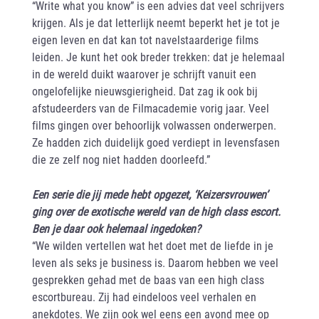
“Write what you know” is een advies dat veel schrijvers
krijgen. Als je dat letterlijk neemt beperkt het je tot je
eigen leven en dat kan tot navelstaarderige films
leiden. Je kunt het ook breder trekken: dat je helemaal
in de wereld duikt waarover je schrijft vanuit een
ongelofelijke nieuwsgierigheid. Dat zag ik ook bij
afstudeerders van de Filmacademie vorig jaar. Veel
films gingen over behoorlijk volwassen onderwerpen.
Ze hadden zich duidelijk goed verdiept in levensfasen
die ze zelf nog niet hadden doorleefd.”
Een serie die jij mede hebt opgezet, ‘Keizersvrouwen’
ging over de exotische wereld van de high class escort.
Ben je daar ook helemaal ingedoken?
“We wilden vertellen wat het doet met de liefde in je
leven als seks je business is. Daarom hebben we veel
gesprekken gehad met de baas van een high class
escortbureau. Zij had eindeloos veel verhalen en
anekdotes. We zijn ook wel eens een avond mee op