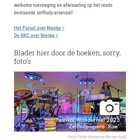
welkome toevoeging en afwisseling op het reeds
bestaande zelfhulp-arsenaal!
Het Parool over Nienke >
De NRC over Nienke >
Blader hier door de boeken, sorry,
foto’s
Foto’s: Pieter Kunnen en Ron van Ewijk