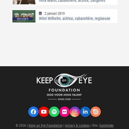
Vera Mann, cabaretière, actrice, zangeres
2 januari 2019
Wimi Wilhelm, actrice, cabaretière, regiseuse
Facebook
YouTube
Spotify
Flickr
Instagram
LinkedIn
VK
© 2026 |
Keep an Eye Foundation
|
privacy & cookies
| Site:
Gummisko