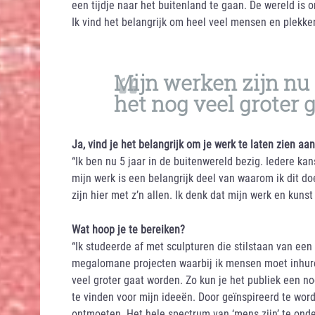
een tijdje naar het buitenland te gaan. De wereld is 
Ik vind het belangrijk om heel veel mensen en plekken
Mijn werken zijn nu 
het nog veel groter
Ja, vind je het belangrijk om je werk te laten zien aa
“Ik ben nu 5 jaar in de buitenwereld bezig. Iedere k
mijn werk is een belangrijk deel van waarom ik dit do
zijn hier met z’n allen. Ik denk dat mijn werk en kun
Wat hoop je te bereiken?
“Ik studeerde af met sculpturen die stilstaan van een 
megalomane projecten waarbij ik mensen moet inhuren
veel groter gaat worden. Zo kun je het publiek een no
te vinden voor mijn ideeën. Door geïnspireerd te wor
ontmoeten. Het hele spectrum van ‘mens zijn’ te ond