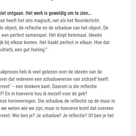
iet ontgaan. Het werk is geweldig om te zien…
dan heeft het iets magisch, net als het Noorderlicht.
le object, de reflectie en de schaduw van het object. De
 een perfect samenspel. Het klopt helemaal. Ideeën
jk bij elkaar komen. Het haakt perfect in elkaar. Hoe dat
uïtiefs, een gut feeling.”
maakproces heb ik veel gelezen over de ideeën van de
over dat iedereen een schaduwversie van zichzelf heeft.
rent’ – een donkere kant. Daarom is die reflectie
lf? En in hoeverre hou ik mezelf voor de gek?
onze herinneringen. Die schaduw, de reflectie op de muur in
t we weten wie we zijn, maar in hoeverre komt dat overeen
rrent: Wie ben je? Je schaduw? Je reflectie? Of ben je het