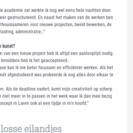
de academie zat werkte ik nog wel eens hele nachten door.
meer gestructureerd. En naast het maken van de werken ben
nthousiasmeren voor nieuwe projecten, beeld bewerken, de
asting, administratie…”
n kunst?
n van een nieuw project heb ik altijd een aanlooptijd nodig.
. Inmiddels heb ik het geaccepteerd.
se kan ik me beter focussen en efficiënter werken. Als het
 nét afgestudeerd was probeerde ik nog alles door elkaar te
en. Als de deadline nadert, komt mijn creativiteit op scherp
ie niet meer in te passen in het werk waar ik dan mee bezig
oncept in Laren ook al een tijdje in m’n hoofd.”
losse eilandjes