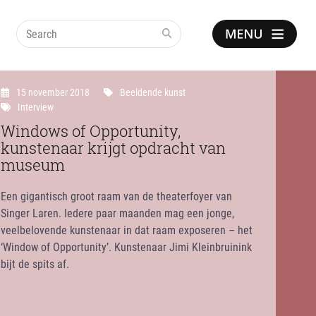
Search
Show
notice
15 november 2018
Beeldende kunst
Interview
Windows of Opportunity,
kunstenaar krijgt opdracht van
museum
Een gigantisch groot raam van de theaterfoyer van
Singer Laren. Iedere paar maanden mag een jonge,
veelbelovende kunstenaar in dat raam exposeren – het
‘Window of Opportunity’. Kunstenaar Jimi Kleinbruinink
bijt de spits af.