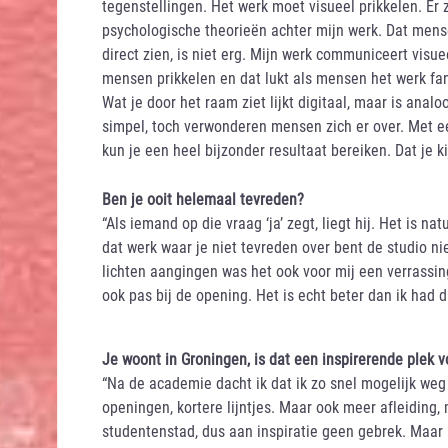
tegenstellingen. Het werk moet visueel prikkelen. Er 
psychologische theorieën achter mijn werk. Dat mens
direct zien, is niet erg. Mijn werk communiceert visu
mensen prikkelen en dat lukt als mensen het werk fan
Wat je door het raam ziet lijkt digitaal, maar is analo
simpel, toch verwonderen mensen zich er over. Met 
kun je een heel bijzonder resultaat bereiken. Dat je k
Ben je ooit helemaal tevreden?
“Als iemand op die vraag ‘ja’ zegt, liegt hij. Het is na
dat werk waar je niet tevreden over bent de studio ni
lichten aangingen was het ook voor mij een verrassing,
ook pas bij de opening. Het is echt beter dan ik had 
Je woont in Groningen, is dat een inspirerende plek 
“Na de academie dacht ik dat ik zo snel mogelijk weg
openingen, kortere lijntjes. Maar ook meer afleiding,
studentenstad, dus aan inspiratie geen gebrek. Maar i