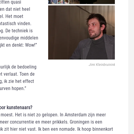
zitten quasi
en dat niet heel
eel. Het moet
tastisch vinden.
og. De techniek is
eenvoudige middelen
ijkt en denkt: Wow!”
Jimi Kleinbruinink
tuurlijk de bedoeling
et verlaat. Toen de
 ik zie het effect
durven hopen.”
voor kunstenaars?
 moest. Het is niet zo gelopen. In Amsterdam zijn meer
 meer concurrentie en meer prikkels. Groningen is een
k zit hier niet vast. Ik ben een nomade. Ik hoop binnenkort