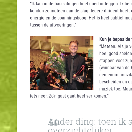
“Ik kan in de basis dingen heel goed uitleggen. Ik h
konden ze meteen aan de slag. Iedere dirigent heeft e
energie en de spanningsboog. Het is heel subtiel maar
tussen de uitvoeringen.”
Kun je bepaalde t
“Meteen. Als je v
heel goed spelen
stappen voor zij
(winnaar van de 
een enorm muzikaa
bescheiden en den
muziek toe. Maar 
iets neer. Zo’n gast gaat heel ver komen.”
Ander ding: toen ik 
overzichtelijker